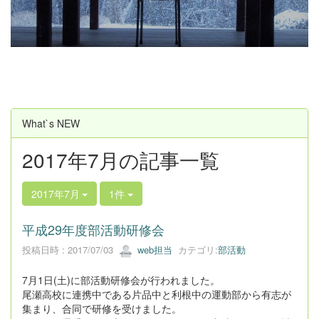
u
s
What`s NEW
2017年7月の記事一覧
2017年7月
1件
平成29年度部活動研修会
投稿日時 : 2017/07/03
web担当
カテゴリ:
部活動
7月1日(土)に部活動研修会が行われました。
尾瀬高校に連携中である片品中と利根中の運動部から有志が
集まり、合同で研修を受けました。