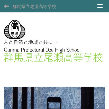
群馬県立尾瀬高等学校
Toggl
p
n
r
e
e
x
v
t
i
o