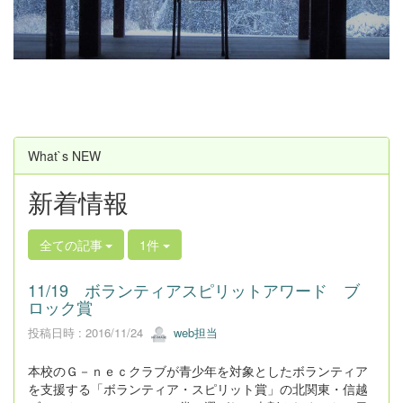
u
s
What`s NEW
新着情報
全ての記事
1件
11/19 ボランティアスピリットアワード ブ
ロック賞
投稿日時 : 2016/11/24
web担当
本校のＧ－ｎｅｃクラブが青少年を対象としたボランティア
を支援する「ボランティア・スピリット賞」の北関東・信越