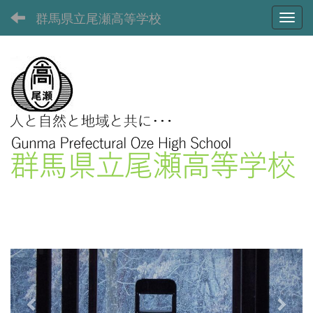
群馬県立尾瀬高等学校
Toggl
p
n
r
e
e
x
v
t
i
o