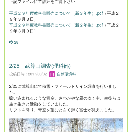
下記ファイルにて詳細をご覧下さい。
平成２９年度教科書販売について（新３年生）.pdf
（平成２
９年３月３日）
平成２９年度教科書販売について（新２年生）.pdf
（平成２
９年３月３日）
28
2/25 武尊山調査(理科部)
投稿日時 : 2017/03/02
自然環境科
2/25に武尊山にて積雪・フィールドサイン調査を行いまし
た。
吸い込まれるような青空、さわかやな風の吹く中、生徒らは
生き生きと活動をしていました。
リフトを降り、青空を望むと白く輝く富士が見えました。