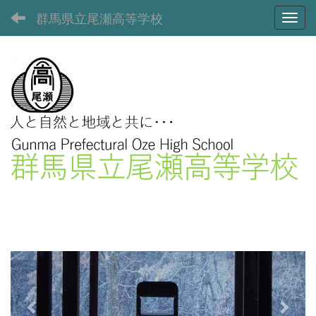
群馬県立尾瀬高等学校
Toggl
p
n
r
e
e
x
v
t
i
o