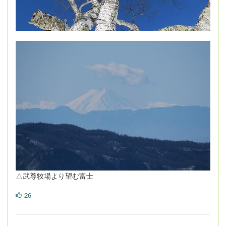
△武尊牧場より望む富士
26