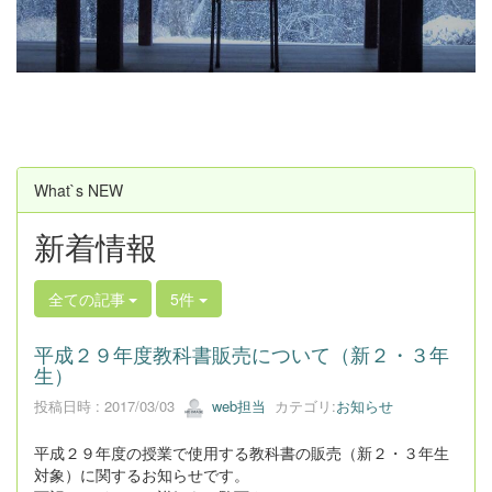
u
s
What`s NEW
新着情報
全ての記事
5件
平成２９年度教科書販売について（新２・３年
生）
投稿日時 : 2017/03/03
web担当
カテゴリ:
お知らせ
平成２９年度の授業で使用する教科書の販売（新２・３年生
対象）に関するお知らせです。