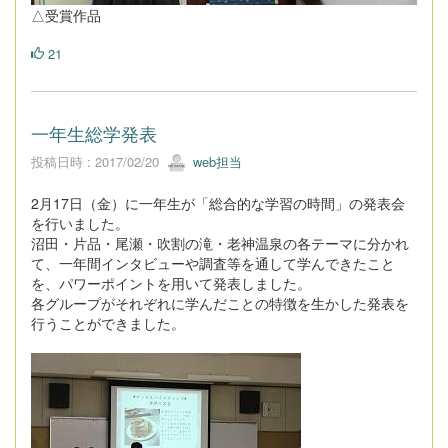
△受賞作品
21
一年生総学発表
投稿日時 : 2017/02/20
web担当
2月17日（金）に一年生が「総合的な学習の時間」の発表会
を行いました。
沼田・片品・尾瀬・吹割の滝・老神温泉の各テーマに分かれ
て、一年間インタビューや調査等を通して学んできたこと
を、パワーポイントを用いて発表しました。
各グループがそれぞれに学んだことの特徴を生かした発表を
行うことができました。