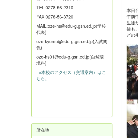
TEL:0278-56-2310
本日
午前
FAX:0278-56-3720
生徒
MAIL:oze-hs@edu-g.gsn.ed.jp(学校
徒も
代表)
どの
oze-kyomu@edu-g.gsn.ed.jp(入試関
係)
oze-hs01@edu-g.gsn.ed.jp(自然環
境科)
※本校のアクセス（交通案内）はこ
ちら。
所在地