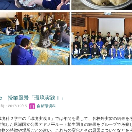
/15 授業風景「環境実践Ⅱ」
 : 2017/12/15
自然環境科
環境科２学年の「環境実践Ⅱ」では年間を通して、各校外実習の結果を
実施した尾瀬国立公園アヤメ平ルート植生調査の結果をグループで考察
植物の特徴や場所ごとの違い、これらの変化とその原因についてなどを