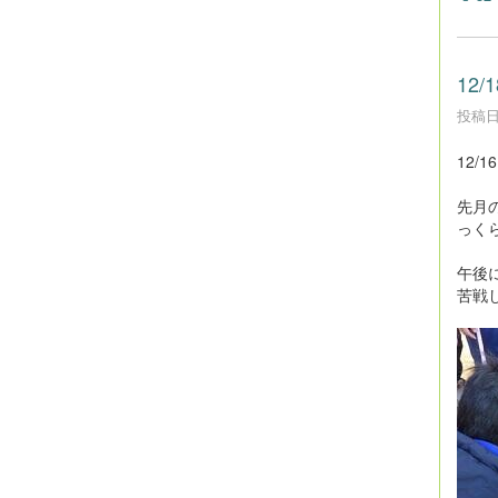
12
投稿日時
12
先月
っく
午後
苦戦