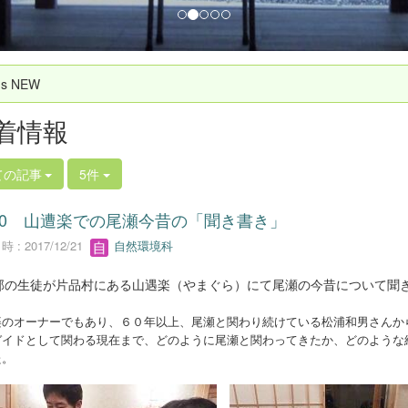
`s NEW
着情報
ての記事
5件
/20 山遭楽での尾瀬今昔の「聞き書き」
 : 2017/12/21
自然環境科
部の生徒が片品村にある山遇楽（やまぐら）にて尾瀬の今昔について聞
楽のオーナーでもあり、６０年以上、尾瀬と関わり続けている松浦和男さんか
ガイドとして関わる現在まで、どのように尾瀬と関わってきたか、どのような
た。