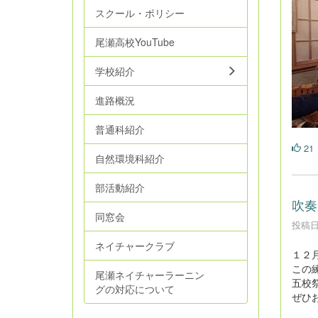
スクール・ポリシー
尾瀬高校YouTube
学校紹介
進路概況
普通科紹介
21
自然環境科紹介
部活動紹介
吹奏
同窓会
投稿日時
ネイチャークラブ
１２
この
尾瀬ネイチャーラーニン
五校
グの対応について
ぜひ