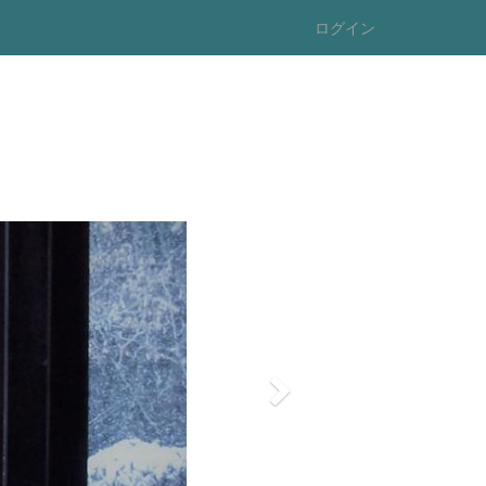
ログイン
n
e
x
t