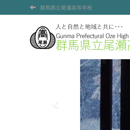
群馬県立尾瀬高等学校
p
r
e
v
i
o
u
s