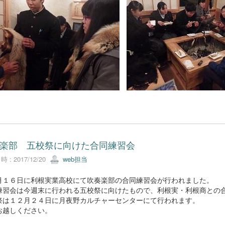
楽部 五校祭に向けた合同練習会
 : 2017/12/20
web担当
月１６日に利根実業高校にて吹奏楽部の合同練習会が行われました。
練習会は今週末に行われる五校祭に向けたもので、利根実・利根商との
祭は１２月２４日に月夜野カルチャーセンターにて行われます。
お越しください。