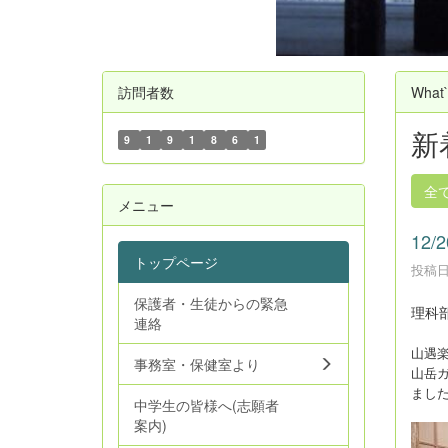
訪問者数
What
新
9
1
9
1
8
6
1
全
メニュー
12
トップページ
投稿日時
保護者・生徒からの緊急
理科
連絡
山遇
事務室・保健室より
山岳
まし
中学生の皆様へ(志願者
案内)