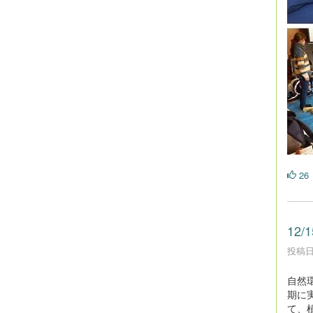
26
12
投稿日時
自然
期に
て、