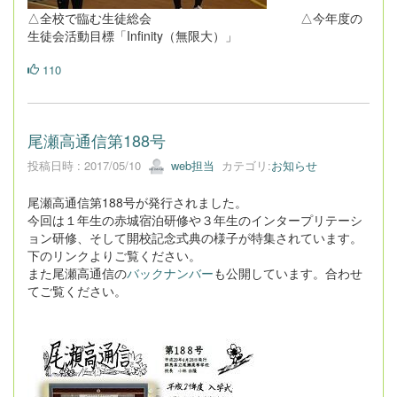
△全校で臨む生徒総会 △今年度の
生徒会活動目標「Infinity（無限大）」
110
尾瀬高通信第188号
投稿日時 : 2017/05/10
web担当
カテゴリ:
お知らせ
尾瀬高通信第188号が発行されました。
今回は１年生の赤城宿泊研修や３年生のインタープリテーシ
ョン研修、そして開校記念式典の様子が特集されています。
下のリンクよりご覧ください。
また尾瀬高通信の
バックナンバー
も公開しています。合わせ
てご覧ください。