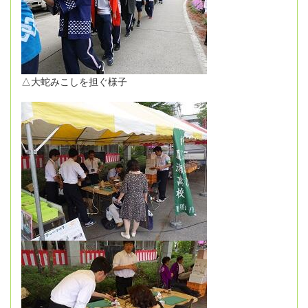
△大蛇みこしを担ぐ様子