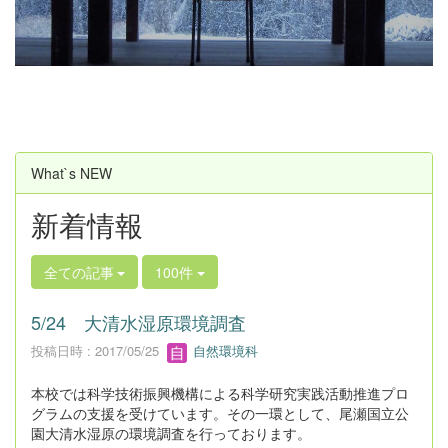
u
s
What`s NEW
新着情報
全ての記事
100件
5/24 大清水湿原環境調査
投稿日時 : 2017/05/25
自然環境科
本校では科学技術振興機構による科学研究実践活動推進プロ
グラムの支援を受けています。その一環として、尾瀬国立公
園大清水湿原の環境調査を行っております。