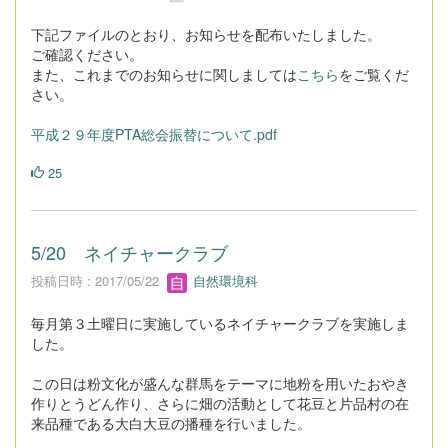
下記ファイルのとおり、お知らせを配布いたしました。
ご確認ください。
また、これまでのお知らせに関しましては
こちら
をご覧くだ
さい。
平成２９年度PTA総会振替について.pdf
25
5/20 ネイチャークラブ
投稿日時 : 2017/05/22
自然環境科
毎月第３土曜日に実施しているネイチャークラブを実施しま
した。
この日は粉文化が盛んな群馬をテーマに地粉を用いたおやき
作りとうどん作り、さらに畑の活動として花豆と片品村の在
来品種である大白大豆の播種を行いました。