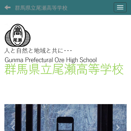
群馬県立尾瀬高等学校
Toggl
p
n
r
e
e
x
v
t
i
o