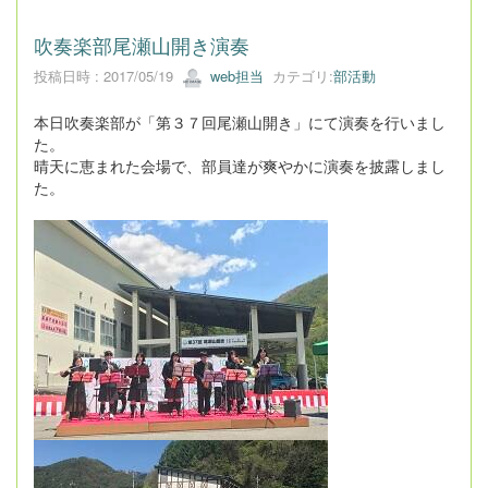
吹奏楽部尾瀬山開き演奏
投稿日時 : 2017/05/19
web担当
カテゴリ:
部活動
本日吹奏楽部が「第３７回尾瀬山開き」にて演奏を行いまし
た。
晴天に恵まれた会場で、部員達が爽やかに演奏を披露しまし
た。