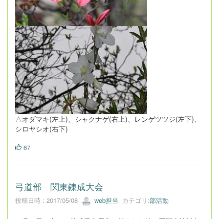
△オダマキ(左上)、シャクナゲ(右上)、レンゲツツジ(左下)、
シロヤシオ(右下)
67
弓道部 関東錬成大会
投稿日時 : 2017/05/08
web担当
カテゴリ:
部活動